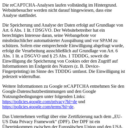
Die reCAPTCHA-Analysen laufen vollständig im Hintergrund.
Websitebesucher werden nicht darauf hingewiesen, dass eine
Analyse stattfindet.
Die Speicherung und Analyse der Daten erfolgt auf Grundlage von
Art. 6 Abs. 1 lit. f DSGVO. Der Websitebetreiber hat ein
berechtigtes Interesse daran, seine Webangebote vor
missbräuchlicher automatisierter Ausspähung und vor SPAM zu
schützen. Sofern eine entsprechende Einwilligung abgefragt wurde,
erfolgt die Verarbeitung ausschließlich auf Grundlage von Art. 6
Abs. 1 lit. a DSGVO und § 25 Abs. 1 TDDDG, soweit die
Einwilligung die Speicherung von Cookies oder den Zugriff auf
Informationen im Endgerät des Nutzers (z. B. Device-
Fingerprinting) im Sinne des TDDDG umfasst. Die Einwilligung ist
jederzeit widerrufbar.
Weitere Informationen zu Google reCAPTCHA entnehmen Sie den
Google-Datenschutzbestimmungen und den Google
Nutzungsbedingungen unter folgenden Links:
https://policies.google.com/privacy?hl=de
und
https://policies.google.com/terms?hl=de
.
Das Unternehmen verfügt über eine Zertifizierung nach dem „EU-
US Data Privacy Framework“ (DPF). Der DPF ist ein
Übereinkommen zwischen der Europäischen Union und den USA,