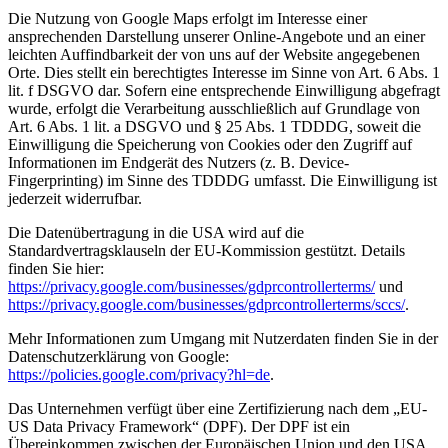
Die Nutzung von Google Maps erfolgt im Interesse einer
ansprechenden Darstellung unserer Online-Angebote und an einer
leichten Auffindbarkeit der von uns auf der Website angegebenen
Orte. Dies stellt ein berechtigtes Interesse im Sinne von Art. 6 Abs. 1
lit. f DSGVO dar. Sofern eine entsprechende Einwilligung abgefragt
wurde, erfolgt die Verarbeitung ausschließlich auf Grundlage von
Art. 6 Abs. 1 lit. a DSGVO und § 25 Abs. 1 TDDDG, soweit die
Einwilligung die Speicherung von Cookies oder den Zugriff auf
Informationen im Endgerät des Nutzers (z. B. Device-
Fingerprinting) im Sinne des TDDDG umfasst. Die Einwilligung ist
jederzeit widerrufbar.
Die Datenübertragung in die USA wird auf die
Standardvertragsklauseln der EU-Kommission gestützt. Details
finden Sie hier:
https://privacy.google.com/businesses/gdprcontrollerterms/
und
https://privacy.google.com/businesses/gdprcontrollerterms/sccs/
.
Mehr Informationen zum Umgang mit Nutzerdaten finden Sie in der
Datenschutzerklärung von Google:
https://policies.google.com/privacy?hl=de
.
Das Unternehmen verfügt über eine Zertifizierung nach dem „EU-
US Data Privacy Framework“ (DPF). Der DPF ist ein
Übereinkommen zwischen der Europäischen Union und den USA,