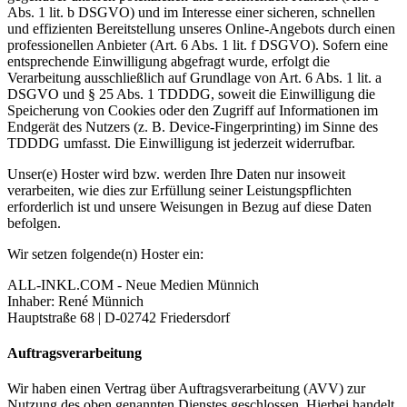
Abs. 1 lit. b DSGVO) und im Interesse einer sicheren, schnellen
und effizienten Bereitstellung unseres Online-Angebots durch einen
professionellen Anbieter (Art. 6 Abs. 1 lit. f DSGVO). Sofern eine
entsprechende Einwilligung abgefragt wurde, erfolgt die
Verarbeitung ausschließlich auf Grundlage von Art. 6 Abs. 1 lit. a
DSGVO und § 25 Abs. 1 TDDDG, soweit die Einwilligung die
Speicherung von Cookies oder den Zugriff auf Informationen im
Endgerät des Nutzers (z. B. Device-Fingerprinting) im Sinne des
TDDDG umfasst. Die Einwilligung ist jederzeit widerrufbar.
Unser(e) Hoster wird bzw. werden Ihre Daten nur insoweit
verarbeiten, wie dies zur Erfüllung seiner Leistungspflichten
erforderlich ist und unsere Weisungen in Bezug auf diese Daten
befolgen.
Wir setzen folgende(n) Hoster ein:
ALL-INKL.COM - Neue Medien Münnich
Inhaber: René Münnich
Hauptstraße 68 | D-02742 Friedersdorf
Auftragsverarbeitung
Wir haben einen Vertrag über Auftragsverarbeitung (AVV) zur
Nutzung des oben genannten Dienstes geschlossen. Hierbei handelt