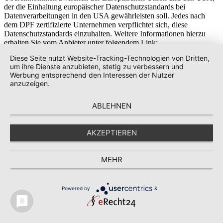
der die Einhaltung europäischer Datenschutzstandards bei
Datenverarbeitungen in den USA gewährleisten soll. Jedes nach
dem DPF zertifizierte Unternehmen verpflichtet sich, diese
Datenschutzstandards einzuhalten. Weitere Informationen hierzu
erhalten Sie vom Anbieter unter folgendem Link:
https://www.dataprivacyframework.gov/participant/5780
.
Diese Seite nutzt Website-Tracking-Technologien von Dritten,
um ihre Dienste anzubieten, stetig zu verbessern und
7. eCommerce und Zahlungs­anbieter
Werbung entsprechend den Interessen der Nutzer
anzuzeigen.
Verarbeiten von Kunden- und Vertragsdaten
ABLEHNEN
Wir erheben, verarbeiten und nutzen personenbezogene Kunden-
und Vertragsdaten zur Begründung, inhaltlichen Ausgestaltung und
Änderung unserer Vertragsbeziehungen. Personenbezogene Daten
AKZEPTIEREN
über die Inanspruchnahme dieser Website (Nutzungsdaten) erheben,
verarbeiten und nutzen wir nur, soweit dies erforderlich ist, um dem
Nutzer die Inanspruchnahme des Dienstes zu ermöglichen oder
MEHR
abzurechnen. Rechtsgrundlage hierfür ist Art. 6 Abs. 1 lit. b
DSGVO.
Powered by
&
Die erhobenen Kundendaten werden nach Abschluss des Auftrags
oder Beendigung der Geschäftsbeziehung und Ablauf der ggf.
bestehenden gesetzlichen Aufbewahrungsfristen gelöscht.
Gesetzliche Aufbewahrungsfristen bleiben unberührt.