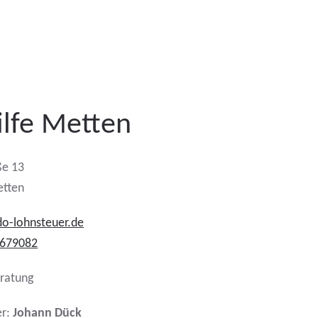
ilfe Metten
ße 13
tten
o-lohnsteuer.de
0679082
er:
Johann Dück