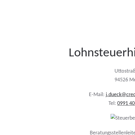
Lohnsteuerh
Uttostra
94526 Me
E-Mail:
j.dueck@cred
Tel:
0991 4
Beratungsstellenleit