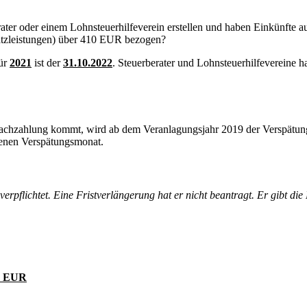
ter oder einem Lohnsteuerhilfeverein erstellen und haben Einkünfte a
satzleistungen) über 410 EUR bezogen?
für
2021
ist der
31.10.2022
. Steuerberater und Lohnsteuerhilfevereine 
ernachzahlung kommt, wird ab dem Veranlagungsjahr 2019 der Verspätung
genen Verspätungsmonat.
erpflichtet. Eine Fristverlängerung hat er nicht beantragt. Er gibt 
0 EUR